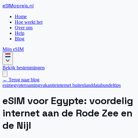
eSIM
opreis
.
nl
Home
Hoe werkt het
Over ons
Help
Blog
Mijn eSIM
Bekijk bestemmingen
← Terug naar blog
esim
egypte
roaming
vakantie
internet buitenland
databundel
tips
eSIM voor Egypte: voordelig
internet aan de Rode Zee en
de Nijl