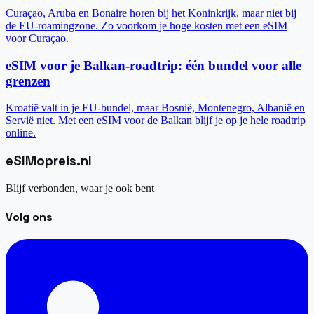
Curaçao, Aruba en Bonaire horen bij het Koninkrijk, maar niet bij
de EU-roamingzone. Zo voorkom je hoge kosten met een eSIM
voor Curaçao.
eSIM voor je Balkan-roadtrip: één bundel voor alle
grenzen
Kroatië valt in je EU-bundel, maar Bosnië, Montenegro, Albanië en
Servië niet. Met een eSIM voor de Balkan blijf je op je hele roadtrip
online.
eSIM
opreis
.
nl
Blijf verbonden, waar je ook bent
Volg ons