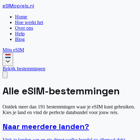
eSIM
opreis
.
nl
Home
Hoe werkt het
Over ons
Help
Blog
Mijn eSIM
Bekijk bestemmingen
Alle eSIM-bestemmingen
Ontdek meer dan 191 bestemmingen waar je eSIM kunt gebruiken.
Kies je land en vind de perfecte databundel voor jouw reis.
Naar meerdere landen?
Vink je landen aan en zie direct welke bundel ze allemaal dekt.