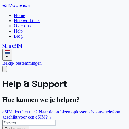
eSIM
opreis
.
nl
Home
Hoe werkt het
Over ons
Help
Blog
Mijn eSIM
Bekijk bestemmingen
Help & Support
Hoe kunnen we je helpen?
eSIM doet het niet? Naar de probleemoplosser
→
Is jouw telefoon
geschikt voor een eSIM?
→
Onderwerpen