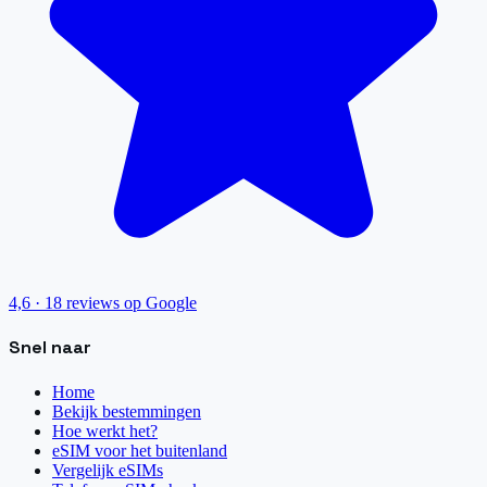
4,6
·
18
reviews op Google
Snel naar
Home
Bekijk bestemmingen
Hoe werkt het?
eSIM voor het buitenland
Vergelijk eSIMs