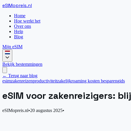
eSIM
opreis
.
nl
Home
Hoe werkt het
Over ons
Help
Blog
Mijn eSIM
Bekijk bestemmingen
← Terug naar blog
esim
zakenreizen
productiviteit
zakelijk
roaming kosten besparen
gids
eSIM voor zakenreizigers: bli
eSIMopreis.nl
•
20 augustus 2025
•