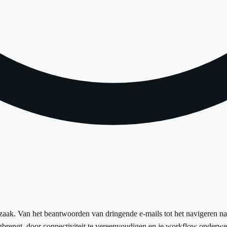
aak. Van het beantwoorden van dringende e-mails tot het navigeren naa
egbrengt, door connectiviteit te vereenvoudigen en je workflow onderwe