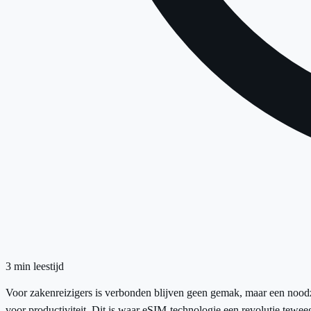
3
min leestijd
Voor zakenreizigers is verbonden blijven geen gemak, maar een noodz
voor productiviteit. Dit is waar eSIM-technologie een revolutie tewe