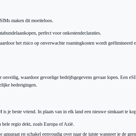
eSIMs maken dit moeiteloos.
databundelaankopen, perfect voor onkostendeclaraties.
waardoor het risico op onverwachte roamingkosten wordt geëlimineerd en
r onveilig, waardoor gevoelige bedrijfsgegevens gevaar lopen. Een eSIM 
lijke bedreigingen.
s je beste vriend. In plaats van in elk land een nieuwe simkaart te kop
hele regio dekt, zoals Europa of Azië.
apparaat en schakel eenvoudig over naar de juiste wanneer je de grens