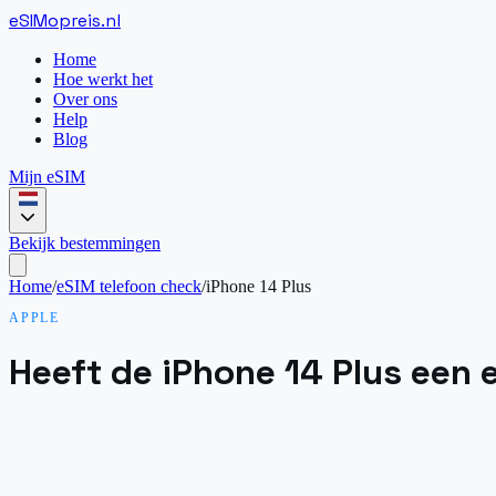
eSIM
opreis
.
nl
Home
Hoe werkt het
Over ons
Help
Blog
Mijn eSIM
Bekijk bestemmingen
Home
/
eSIM telefoon check
/
iPhone 14 Plus
APPLE
Heeft de iPhone 14 Plus een 