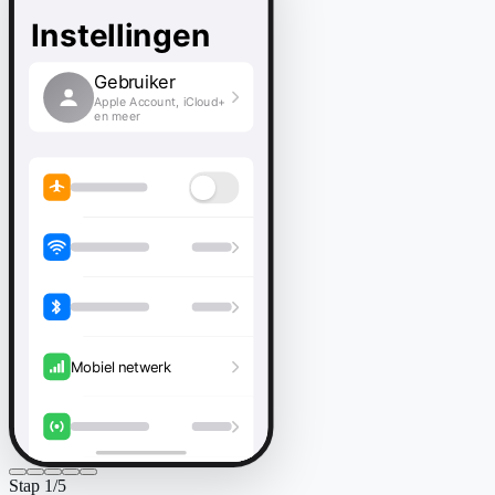
Instellingen
Gebruiker
Apple Account, iCloud+
en meer
Mobiel netwerk
Stap
1
/
5