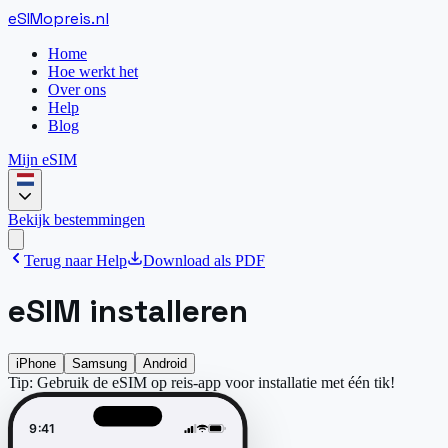
eSIM
opreis
.
nl
Home
Hoe werkt het
Over ons
Help
Blog
Mijn eSIM
Bekijk bestemmingen
Terug naar Help
Download als PDF
eSIM installeren
iPhone
Samsung
Android
Tip:
Gebruik de eSIM op reis-app voor installatie met één tik!
9:41