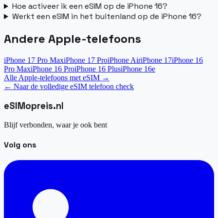
Hoe activeer ik een eSIM op de iPhone 16?
Werkt een eSIM in het buitenland op de iPhone 16?
Andere Apple-telefoons
iPhone 17 Pro Max
iPhone 17 Pro
iPhone Air
iPhone 17
iPhone 16
Pro Max
iPhone 16 Pro
iPhone 16 Plus
iPhone 16e
Alle Apple-telefoons met eSIM
→
←
Naar de volledige eSIM telefoon check
eSIM
opreis
.
nl
Blijf verbonden, waar je ook bent
Volg ons