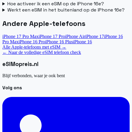
Hoe activeer ik een eSIM op de iPhone 16e?
Werkt een eSIM in het buitenland op de iPhone 16e?
Andere Apple-telefoons
iPhone 17 Pro Max
iPhone 17 Pro
iPhone Air
iPhone 17
iPhone 16
Pro Max
iPhone 16 Pro
iPhone 16 Plus
iPhone 16
Alle Apple-telefoons met eSIM
→
←
Naar de volledige eSIM telefoon check
eSIM
opreis
.
nl
Blijf verbonden, waar je ook bent
Volg ons