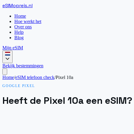
eSIM
opreis
.
nl
Home
Hoe werkt het
Over ons
Help
Blog
Mijn eSIM
Bekijk bestemmingen
Home
/
eSIM telefoon check
/
Pixel 10a
GOOGLE PIXEL
Heeft de Pixel 10a een eSIM?