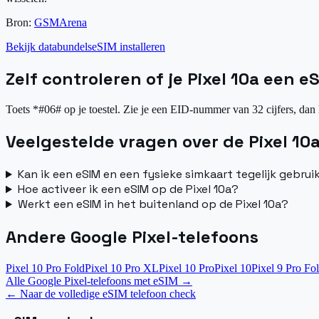
Bron:
GSMArena
Bekijk databundels
eSIM installeren
Zelf controleren of je Pixel 10a een e
Toets *#06# op je toestel. Zie je een EID-nummer van 32 cijfers, dan 
Veelgestelde vragen over de Pixel 10
Kan ik een eSIM en een fysieke simkaart tegelijk gebrui
Hoe activeer ik een eSIM op de Pixel 10a?
Werkt een eSIM in het buitenland op de Pixel 10a?
Andere Google Pixel-telefoons
Pixel 10 Pro Fold
Pixel 10 Pro XL
Pixel 10 Pro
Pixel 10
Pixel 9 Pro Fo
Alle Google Pixel-telefoons met eSIM
→
←
Naar de volledige eSIM telefoon check