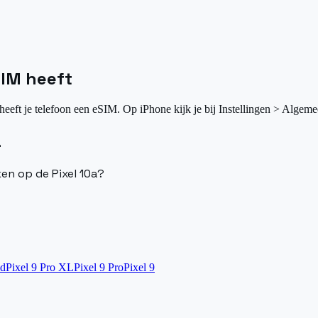
SIM heeft
heeft je telefoon een eSIM. Op iPhone kijk je bij Instellingen > Algeme
a
ken op de Pixel 10a?
ld
Pixel 9 Pro XL
Pixel 9 Pro
Pixel 9