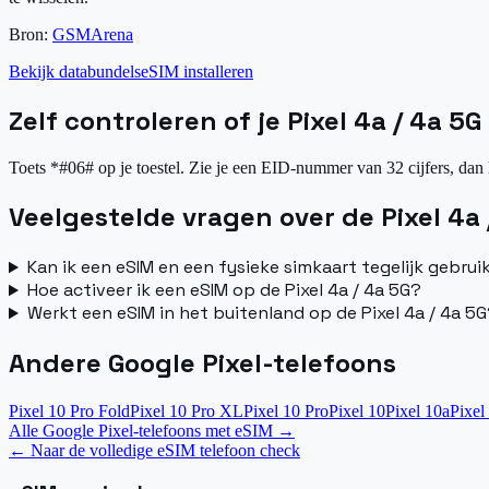
Bron:
GSMArena
Bekijk databundels
eSIM installeren
Zelf controleren of je Pixel 4a / 4a 5
Toets *#06# op je toestel. Zie je een EID-nummer van 32 cijfers, dan 
Veelgestelde vragen over de Pixel 4a 
Kan ik een eSIM en een fysieke simkaart tegelijk gebrui
Hoe activeer ik een eSIM op de Pixel 4a / 4a 5G?
Werkt een eSIM in het buitenland op de Pixel 4a / 4a 5
Andere Google Pixel-telefoons
Pixel 10 Pro Fold
Pixel 10 Pro XL
Pixel 10 Pro
Pixel 10
Pixel 10a
Pixel
Alle Google Pixel-telefoons met eSIM
→
←
Naar de volledige eSIM telefoon check