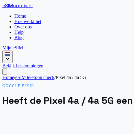
eSIM
opreis
.
nl
Home
Hoe werkt het
Over ons
Help
Blog
Mijn eSIM
Bekijk bestemmingen
Home
/
eSIM telefoon check
/
Pixel 4a / 4a 5G
GOOGLE PIXEL
Heeft de Pixel 4a / 4a 5G ee