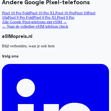
Andere Google Pixel-telefoons
Pixel 10 Pro Fold
Pixel 10 Pro XL
Pixel 10 Pro
Pixel 10
Pixel
10a
Pixel 9 Pro Fold
Pixel 9 Pro XL
Pixel 9 Pro
Alle Google Pixel-telefoons met eSIM
→
←
Naar de volledige eSIM telefoon check
eSIM
opreis
.
nl
Blijf verbonden, waar je ook bent
Volg ons