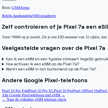
Bron:
GSMArena
Bekijk databundels
eSIM installeren
Zelf controleren of je Pixel 7a een eS
Toets *#06# op je toestel. Zie je een EID-nummer van 32 cijfers, dan 
Veelgestelde vragen over de Pixel 7a
Kan ik een eSIM en een fysieke simkaart tegelijk gebrui
Hoe activeer ik een eSIM op de Pixel 7a?
Werkt een eSIM in het buitenland op de Pixel 7a?
Andere Google Pixel-telefoons
Pixel 10 Pro Fold
Pixel 10 Pro XL
Pixel 10 Pro
Pixel 10
Pixel 10a
Pixel
Alle Google Pixel-telefoons met eSIM
→
←
Naar de volledige eSIM telefoon check