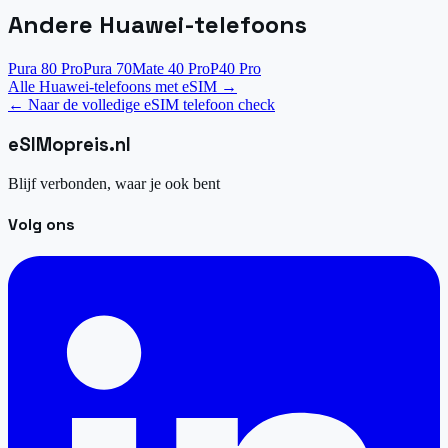
Andere Huawei-telefoons
Pura 80 Pro
Pura 70
Mate 40 Pro
P40 Pro
Alle Huawei-telefoons met eSIM
→
←
Naar de volledige eSIM telefoon check
eSIM
opreis
.
nl
Blijf verbonden, waar je ook bent
Volg ons