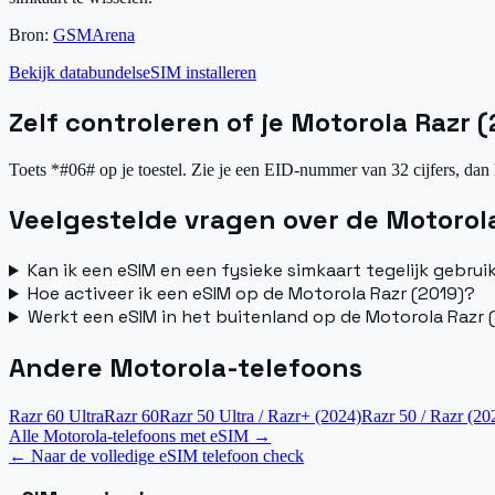
Bron:
GSMArena
Bekijk databundels
eSIM installeren
Zelf controleren of je Motorola Razr 
Toets *#06# op je toestel. Zie je een EID-nummer van 32 cijfers, dan 
Veelgestelde vragen over de Motorola
Kan ik een eSIM en een fysieke simkaart tegelijk gebru
Hoe activeer ik een eSIM op de Motorola Razr (2019)?
Werkt een eSIM in het buitenland op de Motorola Razr 
Andere Motorola-telefoons
Razr 60 Ultra
Razr 60
Razr 50 Ultra / Razr+ (2024)
Razr 50 / Razr (20
Alle Motorola-telefoons met eSIM
→
←
Naar de volledige eSIM telefoon check