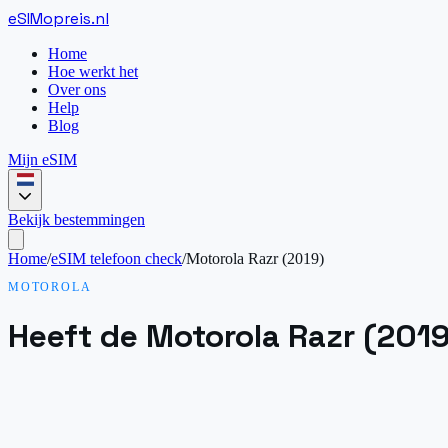
eSIM
opreis
.
nl
Home
Hoe werkt het
Over ons
Help
Blog
Mijn eSIM
Bekijk bestemmingen
Home
/
eSIM telefoon check
/
Motorola Razr (2019)
MOTOROLA
Heeft de Motorola Razr (201