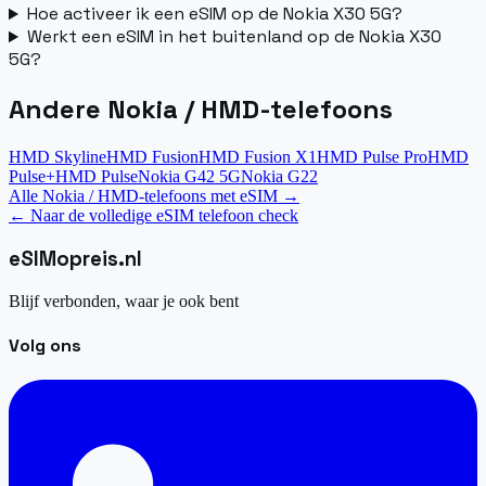
Hoe activeer ik een eSIM op de Nokia X30 5G?
Werkt een eSIM in het buitenland op de Nokia X30
5G?
Andere Nokia / HMD-telefoons
HMD Skyline
HMD Fusion
HMD Fusion X1
HMD Pulse Pro
HMD
Pulse+
HMD Pulse
Nokia G42 5G
Nokia G22
Alle Nokia / HMD-telefoons met eSIM
→
←
Naar de volledige eSIM telefoon check
eSIM
opreis
.
nl
Blijf verbonden, waar je ook bent
Volg ons