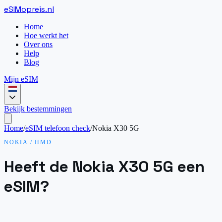
eSIM
opreis
.
nl
Home
Hoe werkt het
Over ons
Help
Blog
Mijn eSIM
Bekijk bestemmingen
Home
/
eSIM telefoon check
/
Nokia X30 5G
NOKIA / HMD
Heeft de Nokia X30 5G een
eSIM?