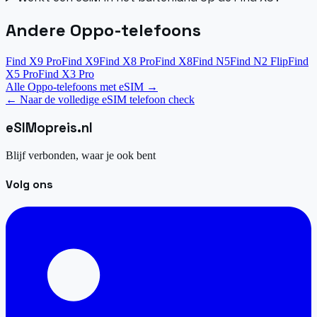
Andere Oppo-telefoons
Find X9 Pro
Find X9
Find X8 Pro
Find X8
Find N5
Find N2 Flip
Find
X5 Pro
Find X3 Pro
Alle Oppo-telefoons met eSIM
→
←
Naar de volledige eSIM telefoon check
eSIM
opreis
.
nl
Blijf verbonden, waar je ook bent
Volg ons