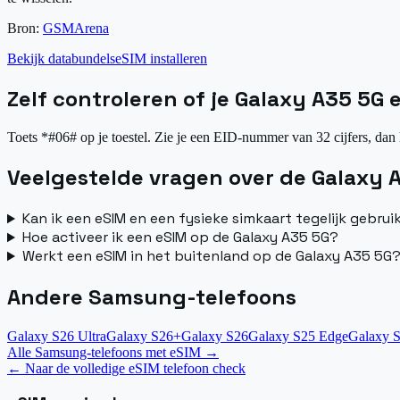
Bron:
GSMArena
Bekijk databundels
eSIM installeren
Zelf controleren of je Galaxy A35 5G
Toets *#06# op je toestel. Zie je een EID-nummer van 32 cijfers, dan 
Veelgestelde vragen over de Galaxy 
Kan ik een eSIM en een fysieke simkaart tegelijk gebru
Hoe activeer ik een eSIM op de Galaxy A35 5G?
Werkt een eSIM in het buitenland op de Galaxy A35 5G
Andere Samsung-telefoons
Galaxy S26 Ultra
Galaxy S26+
Galaxy S26
Galaxy S25 Edge
Galaxy S
Alle Samsung-telefoons met eSIM
→
←
Naar de volledige eSIM telefoon check