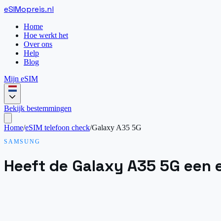
eSIM
opreis
.
nl
Home
Hoe werkt het
Over ons
Help
Blog
Mijn eSIM
Bekijk bestemmingen
Home
/
eSIM telefoon check
/
Galaxy A35 5G
SAMSUNG
Heeft de Galaxy A35 5G een 