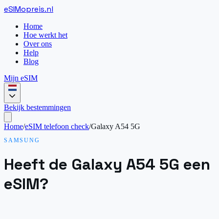
eSIM
opreis
.
nl
Home
Hoe werkt het
Over ons
Help
Blog
Mijn eSIM
Bekijk bestemmingen
Home
/
eSIM telefoon check
/
Galaxy A54 5G
SAMSUNG
Heeft de Galaxy A54 5G een
eSIM?