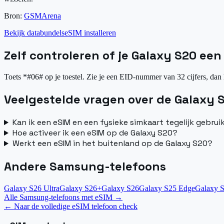
Bron:
GSMArena
Bekijk databundels
eSIM installeren
Zelf controleren of je Galaxy S20 ee
Toets *#06# op je toestel. Zie je een EID-nummer van 32 cijfers, dan 
Veelgestelde vragen over de Galaxy 
Kan ik een eSIM en een fysieke simkaart tegelijk gebru
Hoe activeer ik een eSIM op de Galaxy S20?
Werkt een eSIM in het buitenland op de Galaxy S20?
Andere Samsung-telefoons
Galaxy S26 Ultra
Galaxy S26+
Galaxy S26
Galaxy S25 Edge
Galaxy S
Alle Samsung-telefoons met eSIM
→
←
Naar de volledige eSIM telefoon check