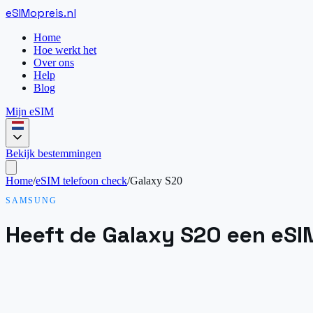
eSIM
opreis
.
nl
Home
Hoe werkt het
Over ons
Help
Blog
Mijn eSIM
Bekijk bestemmingen
Home
/
eSIM telefoon check
/
Galaxy S20
SAMSUNG
Heeft de Galaxy S20 een eSI