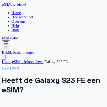
eSIM
opreis
.
nl
Home
Hoe werkt het
Over ons
Help
Blog
Mijn eSIM
Bekijk bestemmingen
Home
/
eSIM telefoon check
/
Galaxy S23 FE
SAMSUNG
Heeft de Galaxy S23 FE een
eSIM?