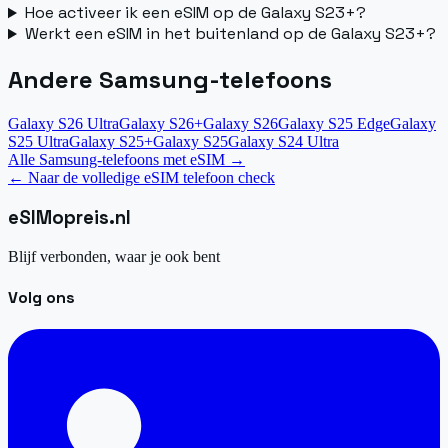
Hoe activeer ik een eSIM op de Galaxy S23+?
Werkt een eSIM in het buitenland op de Galaxy S23+?
Andere Samsung-telefoons
Galaxy S26 Ultra
Galaxy S26+
Galaxy S26
Galaxy S25 Edge
Galaxy
S25 Ultra
Galaxy S25+
Galaxy S25
Galaxy S24 Ultra
Alle Samsung-telefoons met eSIM
→
←
Naar de volledige eSIM telefoon check
eSIM
opreis
.
nl
Blijf verbonden, waar je ook bent
Volg ons