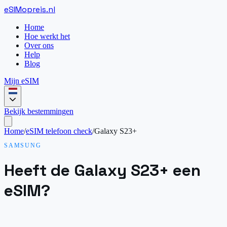
eSIM
opreis
.
nl
Home
Hoe werkt het
Over ons
Help
Blog
Mijn eSIM
Bekijk bestemmingen
Home
/
eSIM telefoon check
/
Galaxy S23+
SAMSUNG
Heeft de Galaxy S23+ een
eSIM?