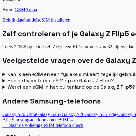
Bron:
GSMArena
Bekijk databundels
eSIM installeren
Zelf controleren of je Galaxy Z Flip5
Toets *#06# op je toestel. Zie je een EID-nummer van 32 cijfers, dan 
Veelgestelde vragen over de Galaxy Z
Kan ik een eSIM en een fysieke simkaart tegelijk gebrui
Hoe activeer ik een eSIM op de Galaxy Z Flip5?
Werkt een eSIM in het buitenland op de Galaxy Z Flip5?
Andere Samsung-telefoons
Galaxy S26 Ultra
Galaxy S26+
Galaxy S26
Galaxy S25 Edge
Galaxy S
Alle Samsung-telefoons met eSIM
→
←
Naar de volledige eSIM telefoon check