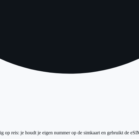
 op reis: je houdt je eigen nummer op de simkaart en gebruikt de eSIM 