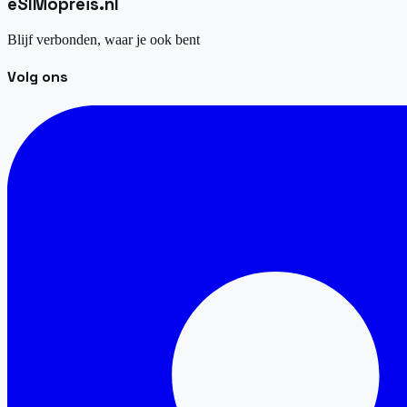
eSIM
opreis
.
nl
Blijf verbonden, waar je ook bent
Volg ons