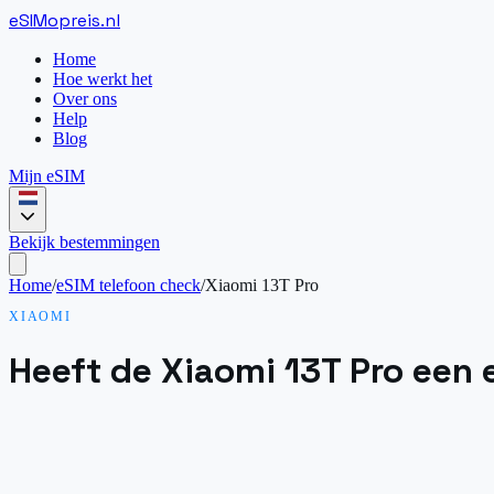
eSIM
opreis
.
nl
Home
Hoe werkt het
Over ons
Help
Blog
Mijn eSIM
Bekijk bestemmingen
Home
/
eSIM telefoon check
/
Xiaomi 13T Pro
XIAOMI
Heeft de Xiaomi 13T Pro een