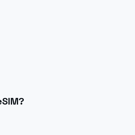
 eSIM?