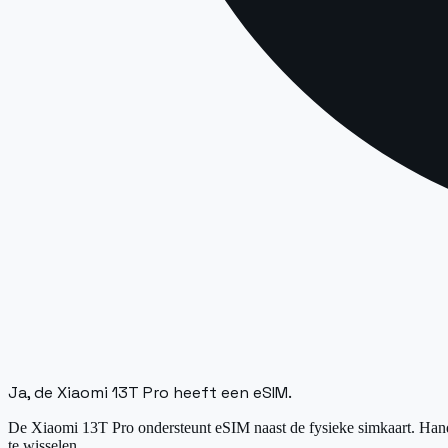
Ja, de Xiaomi 13T Pro heeft een eSIM.
De Xiaomi 13T Pro ondersteunt eSIM naast de fysieke simkaart. Handig
te wisselen.