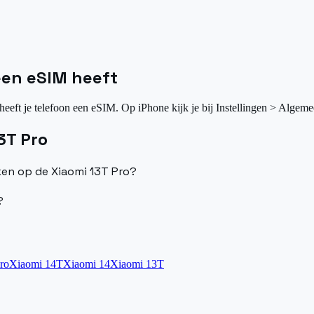
 een eSIM heeft
heeft je telefoon een eSIM. Op iPhone kijk je bij Instellingen > Algeme
3T Pro
iken op de Xiaomi 13T Pro?
?
ro
Xiaomi 14T
Xiaomi 14
Xiaomi 13T