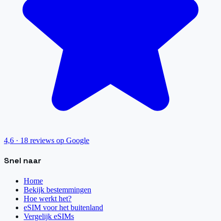
4,6
·
18
reviews op Google
Snel naar
Home
Bekijk bestemmingen
Hoe werkt het?
eSIM voor het buitenland
Vergelijk eSIMs